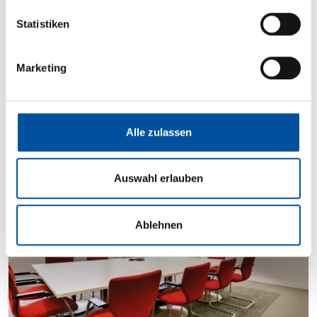
l
l
Statistiken
i
g
Marketing
u
n
Flächenvorhänge
g
s
Alle zulassen
a
u
s
Auswahl erlauben
w
a
Ablehnen
h
l