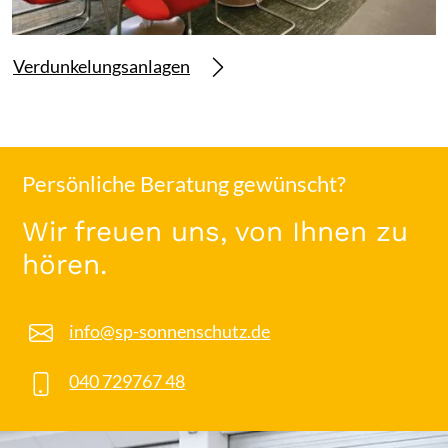
Verdunkelungsanlagen
Persönliche Beratung gewünscht?
Wir freuen uns, von Ihnen zu
hören.
info@sp-sonnenschutz.de
040 729767 48