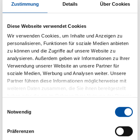
Zustimmung
Details
Über Cookies
Diese Webseite verwendet Cookies
Wir verwenden Cookies, um Inhalte und Anzeigen zu
personalisieren, Funktionen für soziale Medien anbieten
zu können und die Zugriffe auf unsere Website zu
analysieren. Außerdem geben wir Informationen zu Ihrer
Verwendung unserer Website an unsere Partner für
soziale Medien, Werbung und Analysen weiter. Unsere
Jalousien
Partner führen diese Informationen möglicherweise mit
weiteren Daten zusammen, die Sie ihnen bereitgestellt
haben oder die sie im Rahmen Ihrer Nutzung der Dienste
gesammelt haben.
E
Notwendig
i
n
w
Präferenzen
i