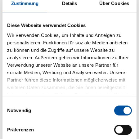
Zustimmung
Details
Über Cookies
Diese Webseite verwendet Cookies
Wir verwenden Cookies, um Inhalte und Anzeigen zu
personalisieren, Funktionen für soziale Medien anbieten
zu können und die Zugriffe auf unsere Website zu
analysieren. Außerdem geben wir Informationen zu Ihrer
Verwendung unserer Website an unsere Partner für
soziale Medien, Werbung und Analysen weiter. Unsere
Partner führen diese Informationen möglicherweise mit
weiteren Daten zusammen, die Sie ihnen bereitgestellt
haben oder die sie im Rahmen Ihrer Nutzung der Dienste
Sonnenschirm M30 Samara
gesammelt haben.
E
Notwendig
Mittelmastschirm
i
n
Bis zu 20 m² / 4,5 m Seitenlänge
w
Kurbel
Präferenzen
i
Schließt über Tisch und Terrassenmöbel