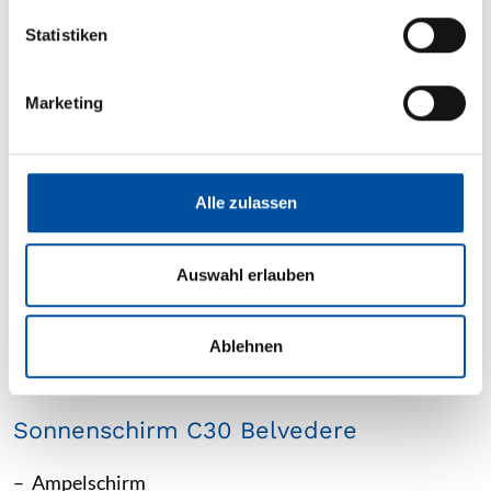
l
l
Statistiken
Produktdetails
i
g
Marketing
u
n
g
s
Alle zulassen
a
u
s
Auswahl erlauben
w
a
Ablehnen
h
l
Sonnenschirm C30 Belvedere
Ampelschirm