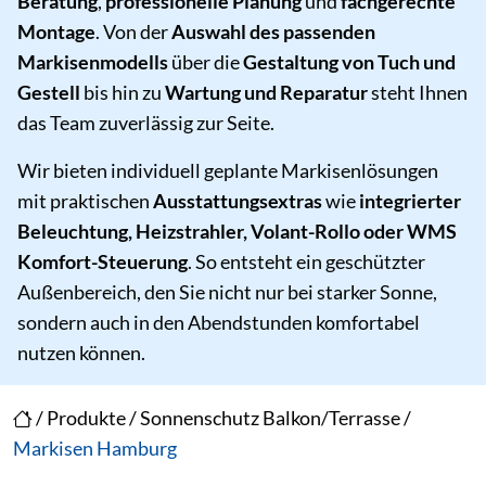
Beratung
,
professionelle Planung
und
fachgerechte
Montage
. Von der
Auswahl des passenden
Markisenmodells
über die
Gestaltung von Tuch und
Gestell
bis hin zu
Wartung und Reparatur
steht Ihnen
das Team zuverlässig zur Seite.
Wir bieten individuell geplante Markisenlösungen
mit praktischen
Ausstattungsextras
wie
integrierter
Beleuchtung, Heizstrahler, Volant-Rollo oder WMS
Komfort-Steuerung
. So entsteht ein geschützter
Außenbereich, den Sie nicht nur bei starker Sonne,
sondern auch in den Abendstunden komfortabel
nutzen können.
/
Produkte
/
Sonnenschutz Balkon/Terrasse
/
Markisen Hamburg