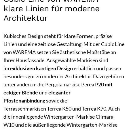
klare Linien für moderne
Architektur
Kubisches Design steht für klare Formen, präzise
Linien und eine zeitlose Gestaltung. Mit der Cubic Line
von WAREMA setzen Sie ästhetische Maßstäbe an
Ihrer Hausfassade. Ausgewählte Markisen sind
im
exklusiven kantigen Design
erhältlich und passen
besonders gut zu moderner Architektur. Dazu gehören
unter anderem die Pergolamarkise
Perea P20
mit
eckiger Blende
und
eleganter
Pfostenanbindung
sowie die
Terrassenmarkisen
Terrea K50
und
Terrea K70
. Auch
die innenliegende
Wintergarten-Markise Climara
W10
und die außenliegende
Wintergarten-Markise