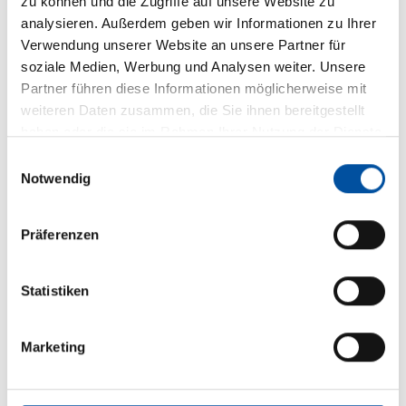
zu können und die Zugriffe auf unsere Website zu
Neigungswinkel einstellbar
analysieren. Außerdem geben wir Informationen zu Ihrer
Verwendung unserer Website an unsere Partner für
soziale Medien, Werbung und Analysen weiter. Unsere
Partner führen diese Informationen möglicherweise mit
weiteren Daten zusammen, die Sie ihnen bereitgestellt
haben oder die sie im Rahmen Ihrer Nutzung der Dienste
Steuerungstechnik und Automatisierung
gesammelt haben.
E
Notwendig
i
n
w
Präferenzen
Mögliche Ausstattungsextras:
i
l
l
Statistiken
i
integrierte Beleuchtung
g
Marketing
LED-Stripe Lichtschiene
u
n
Design-Heizstrahler
g