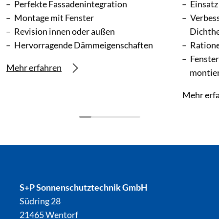
Perfekte Fassadenintegration
Einsatz
Montage mit Fenster
Verbes
Revision innen oder außen
Dichthe
Hervorragende Dämmeigenschaften
Ratione
Fenste
Mehr erfahren
montie
Mehr erf
S+P Sonnenschutztechnik GmbH
Südring 28
21465 Wentorf