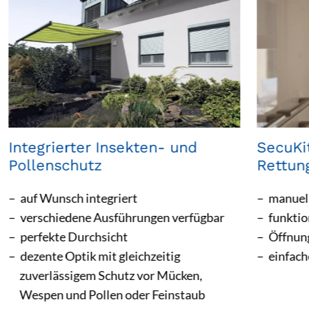
Integrierter Insekten- und
SecuKi
Pollenschutz
Rettun
auf Wunsch integriert
manuel
verschiedene Ausführungen verfügbar
funkti
perfekte Durchsicht
Öffnun
dezente Optik mit gleichzeitig
einfach
zuverlässigem Schutz vor Mücken,
Wespen und Pollen oder Feinstaub