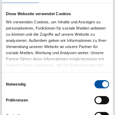
Diese Webseite verwendet Cookies
Wir verwenden Cookies, um Inhalte und Anzeigen zu
personalisieren, Funktionen für soziale Medien anbieten
zu können und die Zugriffe auf unsere Website zu
Rollläden bieten effektiven Sonnenschutz
analysieren. Außerdem geben wir Informationen zu Ihrer
und sorgen für mehr Privatsphäre und ein
Verwendung unserer Website an unsere Partner für
soziale Medien, Werbung und Analysen weiter. Unsere
angenehmes Raumklima.
Partner führen diese Informationen möglicherweise mit
weiteren Daten zusammen, die Sie ihnen bereitgestellt
haben oder die sie im Rahmen Ihrer Nutzung der Dienste
gesammelt haben.
E
Notwendig
i
n
w
Präferenzen
i
l