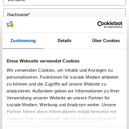
Nachname
Straße, Nr.
Zustimmung
Details
Über Cookies
PLZ, Ort
Diese Webseite verwendet Cookies
Ich wünsche eine Kontaktaufnahme per
Wir verwenden Cookies, um Inhalte und Anzeigen zu
E-Mail
Telefon
personalisieren, Funktionen für soziale Medien anbieten
zu können und die Zugriffe auf unsere Website zu
Telefon
analysieren. Außerdem geben wir Informationen zu Ihrer
Verwendung unserer Website an unsere Partner für
E-Mail
soziale Medien, Werbung und Analysen weiter. Unsere
Partner führen diese Informationen möglicherweise mit
Ich interessiere mich für:
weiteren Daten zusammen, die Sie ihnen bereitgestellt
haben oder die sie im Rahmen Ihrer Nutzung der Dienste