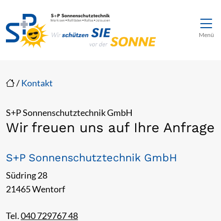
Direkt zur Top-Navigation
Direkt zur Hauptnavigation
Zum Inhalt springen
Direkt zum Footer
Hauptnavigation
Menü
/
Kontakt
S+P Sonnenschutztechnik GmbH
Wir freuen uns auf Ihre Anfrage
S+P Sonnenschutztechnik GmbH
Südring 28
21465 Wentorf
Tel.
040 729767 48