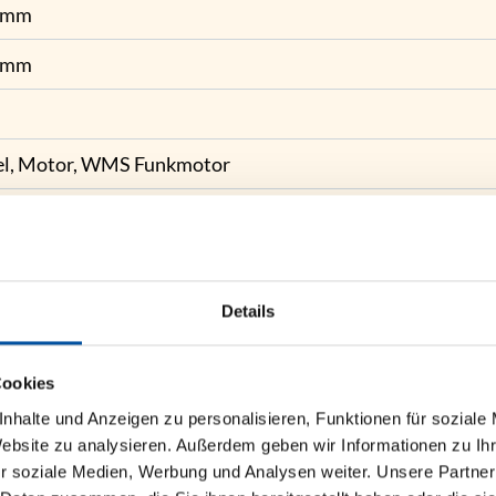
 mm
 mm
el, Motor, WMS Funkmotor
rbeschichtet in RAL 9016, RAL 9006, W4916, optional 
übertragung durch Textilband
Details
 All Weather, Acryl Standard, Soltis 92, Starlight Blue, Twil
sparrenmontage, Deckenmontage, Wandmontage
Cookies
nhalte und Anzeigen zu personalisieren, Funktionen für soziale
Website zu analysieren. Außerdem geben wir Informationen zu I
r soziale Medien, Werbung und Analysen weiter. Unsere Partner