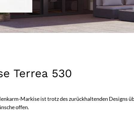
e Terrea 530
karm-Markise ist trotz des zurückhaltenden Designs über
̈nsche offen.