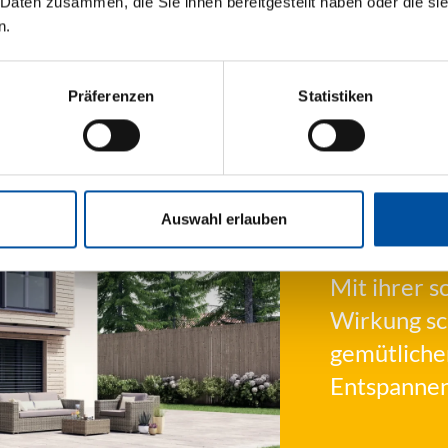
 Daten zusammen, die Sie ihnen bereitgestellt haben oder die s
n.
Präferenzen
Statistiken
Auswahl erlauben
Mit ihrer 
Wirkung sc
gemütliche
Entspannen