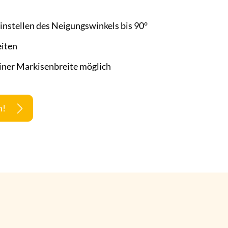
instellen des Neigungswinkels bis 90°
iten
einer Markisenbreite möglich
n!