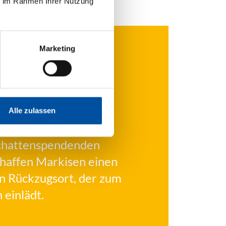
ie im Rahmen Ihrer Nutzung
Marketing
Alle zulassen
schattenspendenden
haffen Markisen einen
n Rückzugsort, der zum
 einlädt.